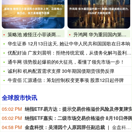
策略池 难怪汪小菲谈两小孩回京上学，马筱梅小腹凸出，张兰直播
升鸿网 华为重回国内第一! 麒麟+鸿蒙成核心战力, 2026
华生证券 12月13日这天, 她让中华人民共和国国歌在日本响
优配好油 广发刘晨明：拒绝传统宏观，从债务化解与盈利结构变化
通牛网 强势股起爆前的6大征兆，看懂了领先市场一步！
诚利和 机构配置需求支撑 30年期国债期货强势反弹
牛壹佰 汇源通信：筹划控制权变更事项 股票12日起停牌
全球股市快讯
05:02 PM
05:02 PM
04:58 PM
金盘科技：吴清因个人原因辞任副总裁
金盘科技8月9日公告，公司董事会于2026年8月7日收到副总裁吴清的辞职报告，吴清因个人原因申请辞去公司副总裁职务，辞职报告自送达公司董事会之日起生效，吴清仍在公司担任其他职务。