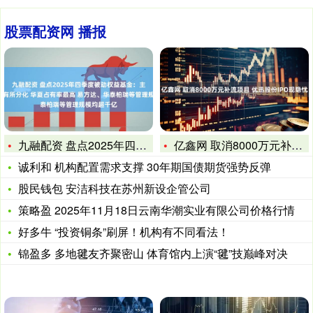
股票配资网 播报
九融配资 盘点2025年四季度被动权益基金：主要宽基指数有所
亿鑫网 取消8000万元补流项目 优迅股份IPO现隐忧
诚利和 机构配置需求支撑 30年期国债期货强势反弹
股民钱包 安洁科技在苏州新设企管公司
策略盈 2025年11月18日云南华潮实业有限公司价格行情
好多牛 “投资铜条”刷屏！机构有不同看法！
锦盈多 多地毽友齐聚密山 体育馆内上演“毽”技巅峰对决