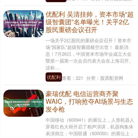
优配利 吴清挂帅，资本市场“超
级智囊团”名单曝光！关乎2亿
股民重磅会议召开
一场关乎2亿股民的重磅会议召开！资本市
场“国家队”超级智囊团横空出世！ 最新消
息！7月26日，中国资本市场学会成立大会
暨第一届第一次会员代表大会在上海召开。
这标....
优配利
查看：
221
分类：
股票配资网
豪瑞优配 电信运营商齐聚
WAIC，打响抢夺AI场景与生态
发令枪
中国移动（600941）的展位上，人形机器人
穿着红色大褂开启了相声演讲，机器狗集体
表演倒立；中国联通（600050）的展位上，