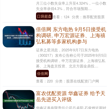
月三位小数失业率上升至4.324%，一位小数
失业率录得4.3%，符合市场预期....
口袋超盘
查看：
124
分类：
推荐配资股票
倍倍网 东方电热 9月5日接受机
构调研, 申万宏源证券、上海禧
弘私募等多家机构参与
证券之星消息，2025年9月7日东方电热
（300217）发布公告称公司于2025年9月5日
接受机构调研，申万宏源证券、上海禧弘私
募、上海盘京投资、北京方圆金鼎投....
倍倍网
查看：
220
分类：
股票在线配资门户网
富农优配资源 华鑫证券 给予天
岳先进买入评级
华鑫证券有限责任公司吕卓阳,石俊烨近期对