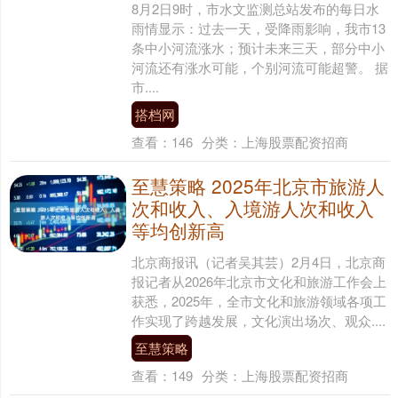
8月2日9时，市水文监测总站发布的每日水
雨情显示：过去一天，受降雨影响，我市13
条中小河流涨水；预计未来三天，部分中小
河流还有涨水可能，个别河流可能超警。 据
市....
搭档网
查看：
146
分类：
上海股票配资招商
至慧策略 2025年北京市旅游人
次和收入、入境游人次和收入
等均创新高
北京商报讯（记者吴其芸）2月4日，北京商
报记者从2026年北京市文化和旅游工作会上
获悉，2025年，全市文化和旅游领域各项工
作实现了跨越发展，文化演出场次、观众....
至慧策略
查看：
149
分类：
上海股票配资招商