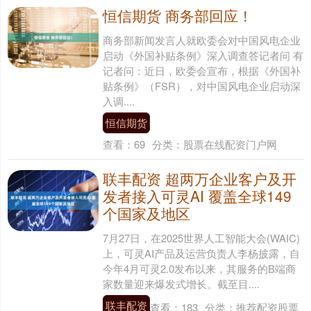
恒信期货 商务部回应！
商务部新闻发言人就欧委会对中国风电企业
启动《外国补贴条例》深入调查答记者问 有
记者问：近日，欧委会宣布，根据《外国补
贴条例》（FSR），对中国风电企业启动深
入调....
恒信期货
查看：
69
分类：
股票在线配资门户网
联丰配资 超两万企业客户及开
发者接入可灵AI 覆盖全球149
个国家及地区
7月27日，在2025世界人工智能大会(WAIC)
上，可灵AI产品及运营负责人李杨披露，自
今年4月可灵2.0发布以来，其服务的B端商
家数量迎来爆发式增长。截至目....
联丰配资
查看：
183
分类：
推荐配资股票