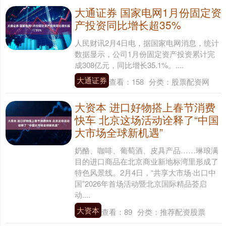
大通证券 国家电网1月份固定资
产投资同比增长超35%
人民财讯2月4日电，据国家电网消息，统计
数据显示，公司1月份固定资产投资累计完
成308亿元，同比增长35.1%。....
大通证券
查看：
158
分类：
股票配资网
大资本 进口好物搭上春节消费
快车 北京这场活动诠释了“中国
大市场全球新机遇”
奶酪、咖啡、葡萄酒、皮具产品……琳琅满
目的进口商品在北京商业新地标湾里形成了
特色风景线。2月4日，“共享大市场·出口中
国”2026年首场活动暨北京国际精品荟启
动....
大资本
查看：
89
分类：
推荐配资股票