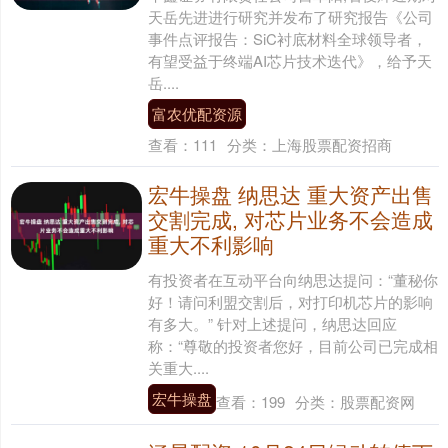
天岳先进进行研究并发布了研究报告《公司
事件点评报告：SiC衬底材料全球领导者，
有望受益于终端AI芯片技术迭代》，给予天
岳....
富农优配资源
查看：
111
分类：
上海股票配资招商
宏牛操盘 纳思达 重大资产出售
交割完成, 对芯片业务不会造成
重大不利影响
有投资者在互动平台向纳思达提问：“董秘你
好！请问利盟交割后，对打印机芯片的影响
有多大。” 针对上述提问，纳思达回应
称：“尊敬的投资者您好，目前公司已完成相
关重大....
宏牛操盘
查看：
199
分类：
股票配资网