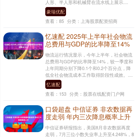
人形、半人形和机械臂在流水线上展示....
豪瑞优配
查看：
85
分类：
上海股票配资招商
忆速配 2025年上半年社会物流
总费用与GDP的比率降至14%
物流运行情况显示，今年上半年，社会物流
总费用与GDP的比率降至14%，较一季度和
上年同期分别下降0.1个和0.2个百分点，降
低全社会物流成本工作取得阶段性成效。....
忆速配
查看：
153
分类：
股票在线配资门户网
口袋超盘 中信证券 非农数据再
度走弱 年内三次降息概率上升
中信证券研报指出，美国8月非农数据再度
走弱，7月三位小数失业率上升至4.248%，8