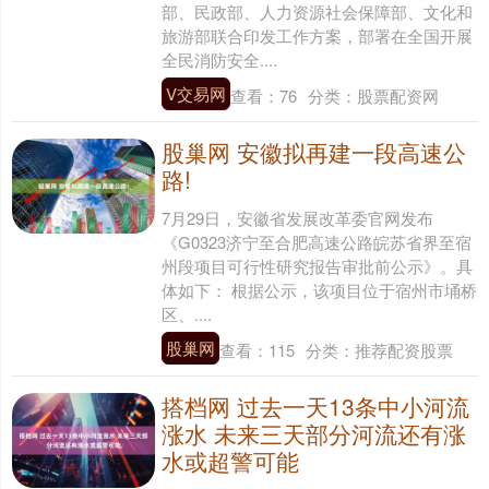
部、民政部、人力资源社会保障部、文化和
旅游部联合印发工作方案，部署在全国开展
全民消防安全....
V交易网
查看：
76
分类：
股票配资网
股巢网 安徽拟再建一段高速公
路!
7月29日，安徽省发展改革委官网发布
《G0323济宁至合肥高速公路皖苏省界至宿
州段项目可行性研究报告审批前公示》。具
体如下： 根据公示，该项目位于宿州市埇桥
区、....
股巢网
查看：
115
分类：
推荐配资股票
搭档网 过去一天13条中小河流
涨水 未来三天部分河流还有涨
水或超警可能