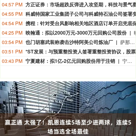
04:57 PM
04:55 PM
04:54 PM
04:25 PM
映翰通：拟以2000万元-3000万元回购公司股份
03:54 PM
也门胡塞武装称袭击沙特阿美公司炼油厂
萨那消息：也门胡塞武装9日称，该组织使用无人机对位于沙特阿拉伯吉赞的沙特阿美公司炼油厂发动了“精准打击”。 胡塞武装发言人叶海亚·萨雷亚在声明中说，此次打击是为了回应不久前沙特无人机侵犯也门领空的行为。 沙特阿拉伯能源部9日早些时候在社交媒体上说，位于吉赞的沙特阿美公司炼油厂的一处设施当天凌晨发生火灾。该公司工业安全消防队已将火灾扑灭，事故未造成人员伤亡。(新华社)
03:51 PM
*
03:43 PM
宁夏建材：拟1亿-2亿元回购股份用于注销
宁夏建材公告称，公司拟以集中竞价交易方式回购股份，资金总额不低于1亿元且不超过2亿元，回购价格不超过19.47元/股，回购期限为自股东会审议通过回购方案之日起3个月内。回购股份将用于注销，预计回购数量为513.61万-1027.22万股，占总股本的1.07%-2.15%。本次回购尚需股东会审议，存在未通过、无法实施等风险。